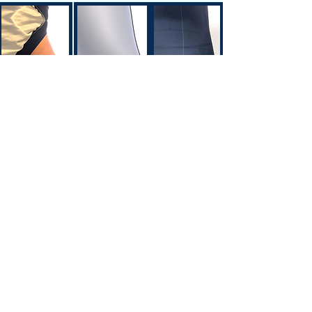
Website-Plan
Avenue de Longemalle 9,
Adresse
CH - 1020 Renens
Schweiz
Kontakt
Contact@motiontech.ch