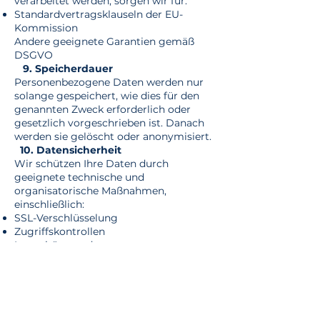
verarbeitet werden, sorgen wir für:
Standardvertragsklauseln der EU-
Kommission
Andere geeignete Garantien gemäß
DSGVO
9. Speicherdauer
Personenbezogene Daten werden nur
solange gespeichert, wie dies für den
genannten Zweck erforderlich oder
gesetzlich vorgeschrieben ist. Danach
werden sie gelöscht oder anonymisiert.
10. Datensicherheit
Wir schützen Ihre Daten durch
geeignete technische und
organisatorische Maßnahmen,
einschließlich:
SSL-Verschlüsselung
Zugriffskontrollen
Integritäts- und
Vertraulichkeitsmanagement
11. Ihre Datenschutzrechte
Gemäß DSGVO haben Sie das Recht
auf:
Auskunft (Art. 15)