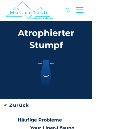
Access your potential
Atrophierter
Stumpf
< Zurück
Häufige Probleme
Your Liner-Lösung