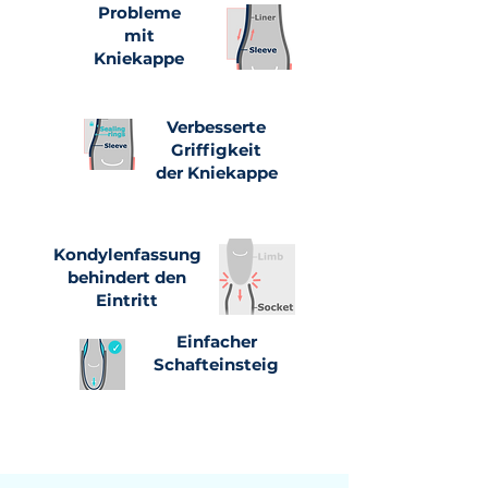
Probleme
mit
Kniekappe
Verbesserte
Griffigkeit
der Kniekappe
Kondylenfassung
behindert den
Eintritt
Einfacher
Schafteinsteig