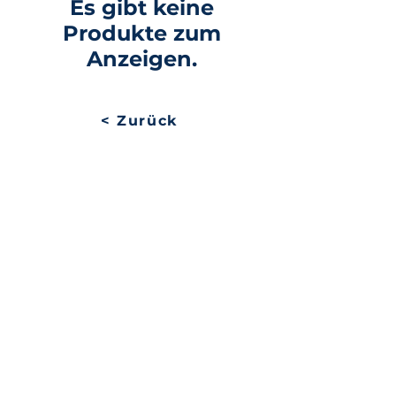
Es gibt keine
Produkte zum
Anzeigen.
< Zurück
Website-Plan
Avenue de Longemalle 9,
Adresse
CH - 1020 Renens
Schweiz
Kontakt
Contact@motiontech.ch