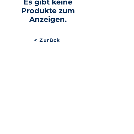
Es gibt keine
Produkte zum
Anzeigen.
< Zurück
Website-Plan
Avenue de Longemalle 9,
Adresse
CH - 1020 Renens
Schweiz
Kontakt
Contact@motiontech.ch